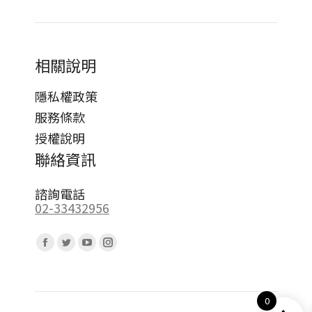
相關說明
隱私權政策
服務條款
授權說明
聯絡資訊
諮詢電話
02-33432956
Find us on:
Facebook
Twitter
YouTube
Instagram
page
page
page
page
opens
opens
opens
opens
0
in
in
in
in