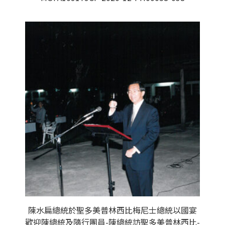
陳水扁總統於聖多美普林西比梅尼士總統以國宴
歡迎陳總統及隨行團員-陳總統訪聖多美普林西比-