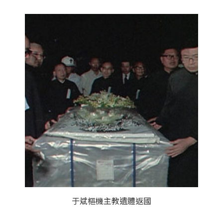
于斌樞機主教遺體返國