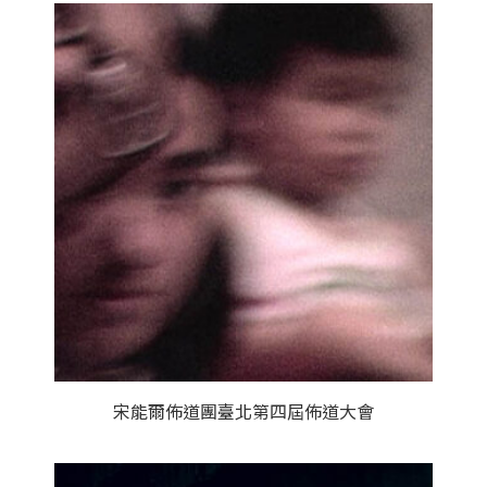
宋能爾佈道團臺北第四屆佈道大會