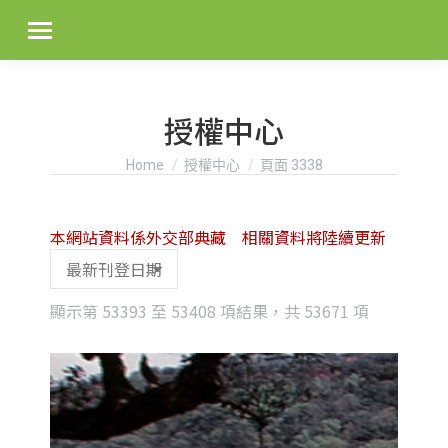
授權中心
You are here:
Home
授權中心
頁面 3338
本網站資料係外交部典藏 相關資料將陸續更新
Sorted
顯示第 53393 至 53408 項結果，共 53671 項
by
latest