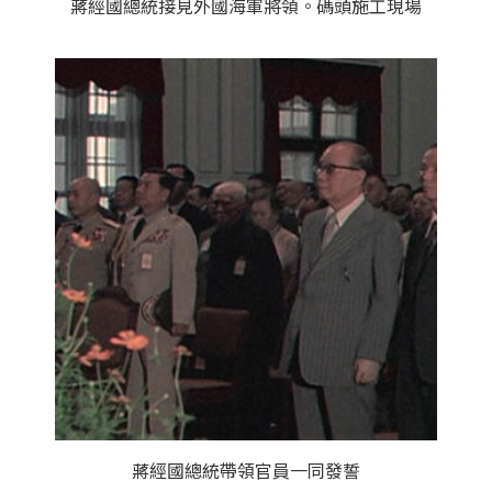
蔣經國總統接見外國海軍將領。碼頭施工現場
蔣經國總統帶領官員一同發誓