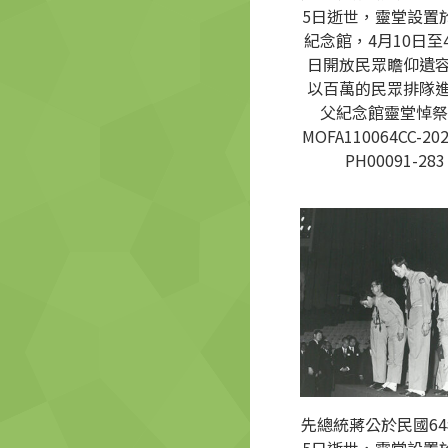
5日逝世，靈堂設置
紀念館，4月10日至4
日開放民眾瞻仰遺
以百萬的民眾排隊
父紀念館靈堂悼祭
MOFA110064CC-202
PH00091-283
先總統蔣公於民國64