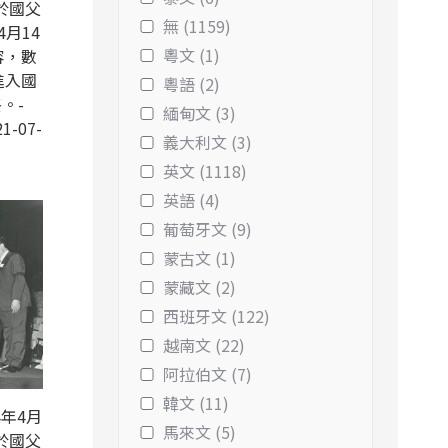
於國父
無 (1159)
4月14
粵文 (1)
容，數
進入國
粵語 (2)
。-
緬甸文 (3)
1-07-
義大利文 (3)
英文 (1118)
英語 (4)
葡萄牙文 (9)
蒙古文 (1)
蒙藏文 (2)
西班牙文 (122)
越南文 (22)
阿拉伯文 (7)
韓文 (11)
年4月
馬來文 (5)
於國父