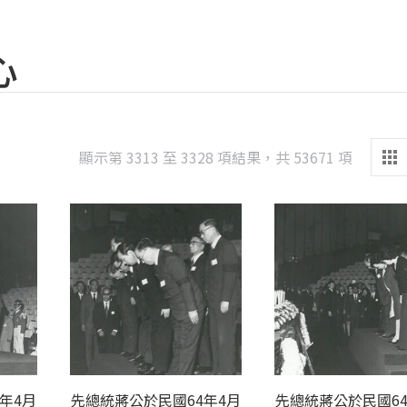
心
Sorted
顯示第 3313 至 3328 項結果，共 53671 項
by
latest
年4月
先總統蔣公於民國64年4月
先總統蔣公於民國64