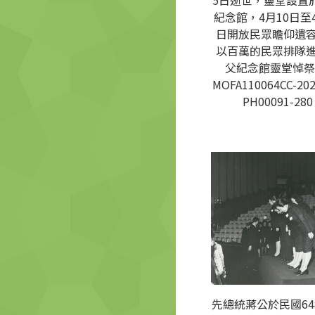
5日逝世，靈堂設置
紀念館，4月10日至4
日開放民眾瞻仰遺
以百萬的民眾排隊
父紀念館靈堂悼祭
MOFA110064CC-202
PH00091-280
先總統蔣公於民國64