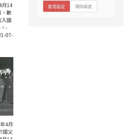
4月14
清除設定
套用設定
容，數
進入國
。-
1-07-
年4月
於國父