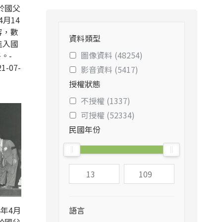
於國父
4月14
容，數
資料類型
進入國
圖像資料 (48254)
。-
1-07-
影音資料 (5417)
授權狀態
不授權 (1337)
可授權 (52334)
民國年份
年4月
語言