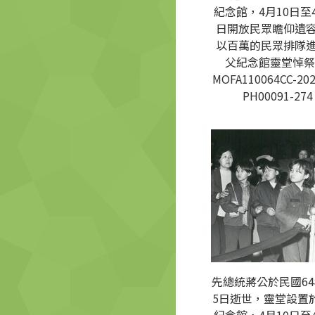
紀念館，4月10日至4
日開放民眾瞻仰遺
以百萬的民眾排隊
父紀念館靈堂悼祭
MOFA110064CC-202
PH00091-274
先總統蔣公於民國64
5日逝世，靈堂設置