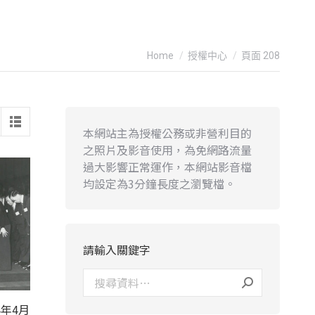
You are here:
Home
授權中心
頁面 208
本網站主為授權公務或非營利目的
之照片及影音使用，為免網路流量
過大影響正常運作，本網站影音檔
均設定為3分鐘長度之瀏覽檔。
請輸入關鍵字
年4月