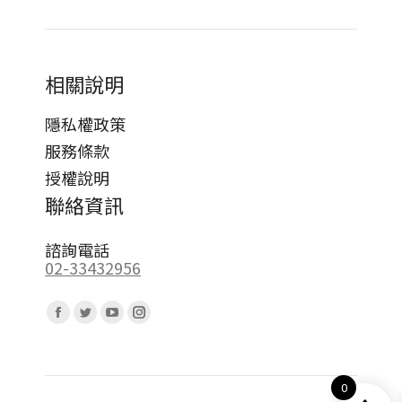
相關說明
隱私權政策
服務條款
授權說明
聯絡資訊
諮詢電話
02-33432956
Find us on:
Facebook
Twitter
YouTube
Instagram
page
page
page
page
opens
opens
opens
opens
0
in
in
in
in