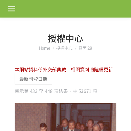
授權中心
You are here:
Home
授權中心
頁面 28
本網站資料係外交部典藏 相關資料將陸續更新
Sorted
顯示第 433 至 448 項結果，共 53671 項
by
latest