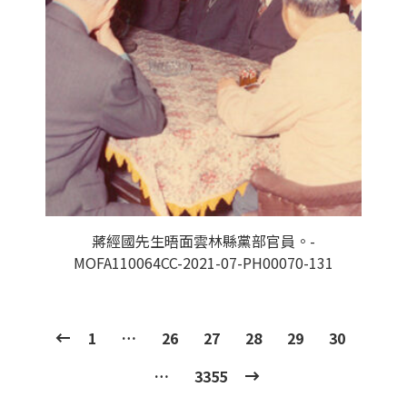
蔣經國先生晤面雲林縣黨部官員。-
MOFA110064CC-2021-07-PH00070-131
1
…
26
27
28
29
30
…
3355