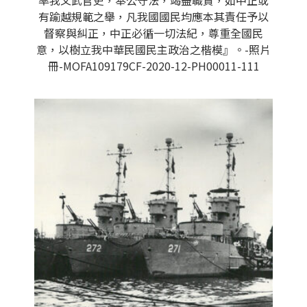
率我文武官吏，奉公守法，竭盡職責，如中正或
有踰越規範之舉，凡我國國民均應本其責任予以
督察與糾正，中正必循一切法紀，尊重全國民
意，以樹立我中華民國民主政治之楷模』。-照片
冊-MOFA109179CF-2020-12-PH00011-111