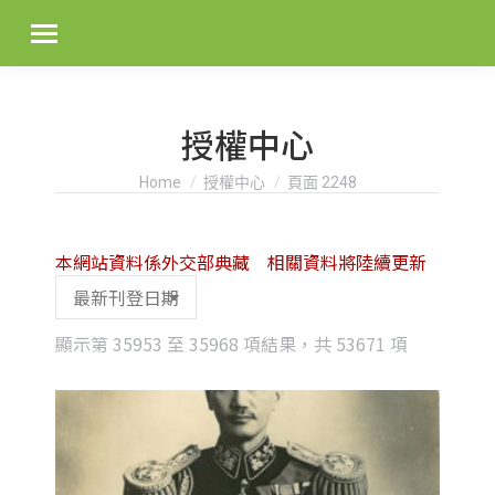
授權中心
You are here:
Home
授權中心
頁面 2248
本網站資料係外交部典藏 相關資料將陸續更新
Sorted
顯示第 35953 至 35968 項結果，共 53671 項
by
latest