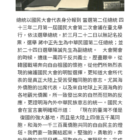
總統以國民大會代表身分報到 當選第二任總統 四
十三年二月第一屆國民大會第二次會議在臺北舉
行，依法選舉總統，於三月二十二日以無記名投
票，選舉 蔣中正先生為中華民國第二任總統；並
於二十四日選舉陳誠先生為副總統。 大會開會
的時候，適逢一萬四千反共義士，歷盡艱辛，從
韓國戰場奔向自由祖國的懷抱，從他們所熱烈表
現的擁護國民大會的明智選擇，更知道大會所代
表的是真正大陸上受苦受難同胞的意志。尤其海
外僑胞的出席代表，以及來自地球上天涯海角的
各地觀光僑團，所一致發出來的自然而狂熱的反
應，更證明海內外中華民族意志的統一。國民大
會在宣言裏明確昭示道： 「現在的臺灣不僅是
復國的強大基地，而且是大陸上四億五千萬同
胞，和海外一千三百萬僑胞共同的自由民主的燈
塔。我們要一致團結起來，堅強的，勇敢的，奔
赴我們的共同目標─爭取自由，實現民主；完成