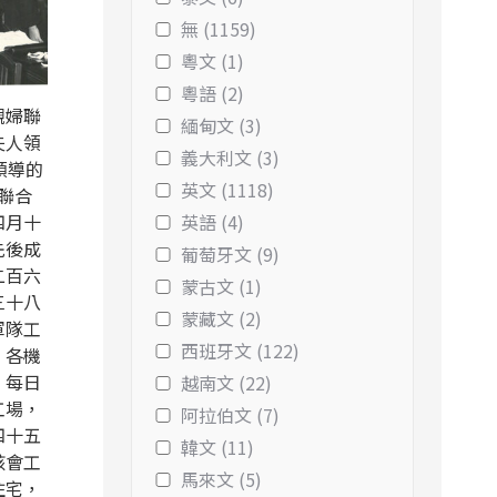
無 (1159)
粵文 (1)
粵語 (2)
觀婦聯
緬甸文 (3)
夫人領
義大利文 (3)
領導的
英文 (1118)
聯合
四月十
英語 (4)
先後成
葡萄牙文 (9)
二百六
蒙古文 (1)
三十八
蒙藏文 (2)
軍隊工
西班牙文 (122)
，各機
，每日
越南文 (22)
工場，
阿拉伯文 (7)
四十五
韓文 (11)
該會工
馬來文 (5)
住宅，