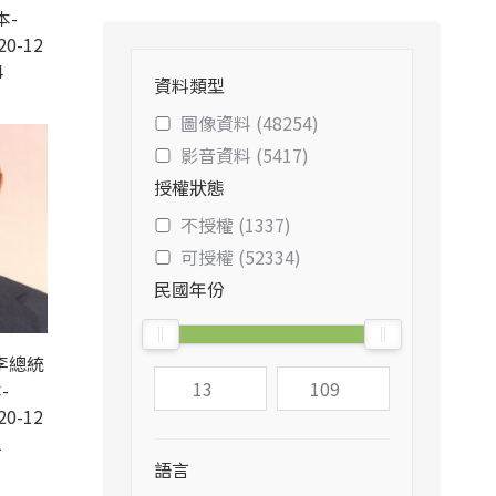
本-
20-12
4
資料類型
圖像資料 (48254)
影音資料 (5417)
授權狀態
不授權 (1337)
可授權 (52334)
民國年份
李總統
-
20-12
1
語言