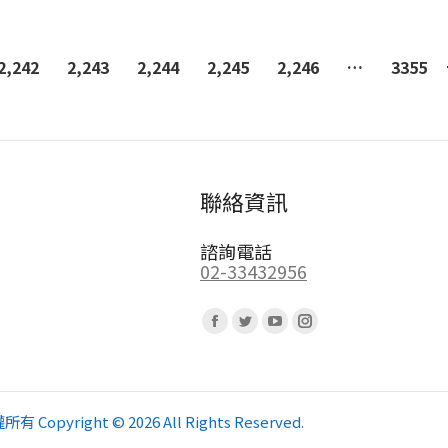
2,242
2,243
2,244
2,245
2,246
…
3355
聯絡資訊
諮詢電話
02-33432956
Find us on:
Facebook
Twitter
YouTube
Instagram
page
page
page
page
opens
opens
opens
opens
in
in
in
in
pyright © 2026 All Rights Reserved.
new
new
new
new