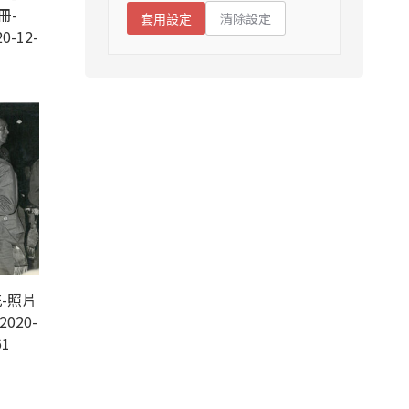
冊-
清除設定
套用設定
0-12-
-照片
2020-
61