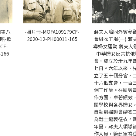
國第八
-照片冊-MOFA109179CF-
蔣夫人陪同外賓參
晤-照
2020-12-PH00011-165
會縫衣工場(一) 蔣
CF-
導婦女運動 蔣夫人
-166
中華婦女反共抗俄
會，成立於卅九年
七日。六年以來，
立了五十個分會，
十六個支會，一百
個工作隊。在慰勞
作方面，卓著績效
關學校與各界婦女
自動到婦聯會縫衣
為戰士縫製征衣。
年夏，蔣夫人領導
作人員，籌建軍眷