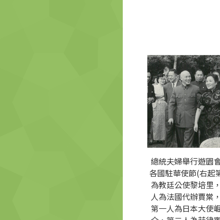
總統夫婦舉行遊園
各國駐華使節(右起
為教廷公使黎培里
人為法國代辦賈棠
第一人為日本大使