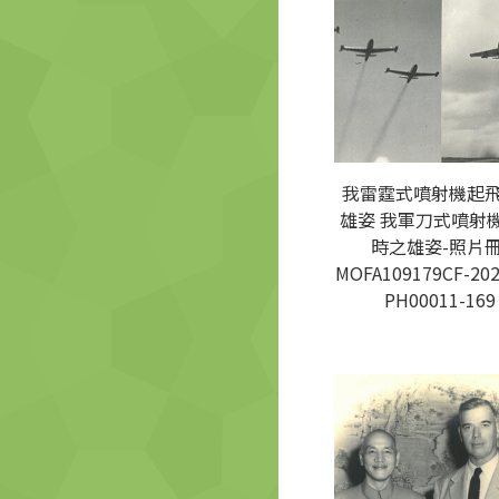
我雷霆式噴射機起
雄姿 我軍刀式噴射
時之雄姿-照片冊
MOFA109179CF-202
PH00011-169