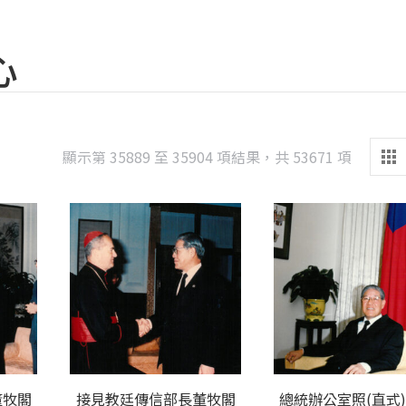
心
Sorted
顯示第 35889 至 35904 項結果，共 53671 項
by
latest
董牧閣
接見教廷傳信部長董牧閣
總統辦公室照(直式)