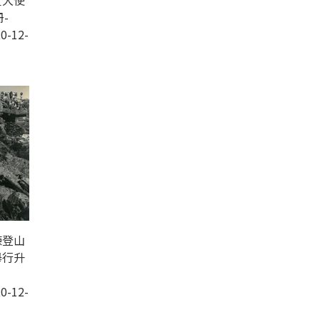
賓大使
-
0-12-
練登山
舉行升
-
0-12-