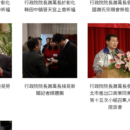
於彰化
行政院院長蕭萬長於彰化
行政院院長蕭萬長
香祈福
縣田中鎮晉天宮上香祈福
國蕭氏宗親會祭祖
接見勞
行政院院長蕭萬長接見新
行政院院長蕭萬長
聞記者媒體團
北市進出口商業同
第十五次小組召集
座談會