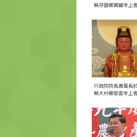
縣芬園鄉寶藏寺上
行政院院長蕭萬長
縣大村鄉慈雲寺上