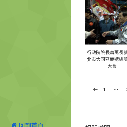
行政院院長蕭萬長
北市大同區競選總
大會
1
…
回到首頁