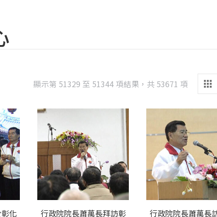
心
Sorted
顯示第 51329 至 51344 項結果，共 53671 項
by
latest
於彰化
行政院院長蕭萬長拜訪彰
行政院院長蕭萬長