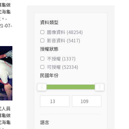
蠵龜做
究海龜
。-
資料類型
1-07-
圖像資料 (48254)
影音資料 (5417)
授權狀態
不授權 (1337)
可授權 (52334)
民國年份
究人員
蠵龜做
究海龜
語言