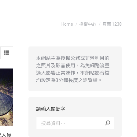
You are here:
Home
授權中心
頁面 1238
本網站主為授權公務或非營利目的
之照片及影音使用，為免網路流量
過大影響正常運作，本網站影音檔
均設定為3分鐘長度之瀏覽檔。
請輸入關鍵字
究人員