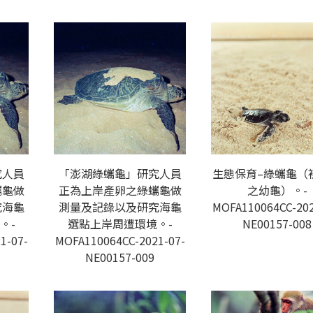
究人員
「澎湖綠蠵龜」研究人員
生態保育–綠蠵龜（
蠵龜做
正為上岸產卵之綠蠵龜做
之幼龜）。-
究海龜
測量及記錄以及研究海龜
MOFA110064CC-202
。-
選點上岸周遭環境。-
NE00157-008
1-07-
MOFA110064CC-2021-07-
NE00157-009