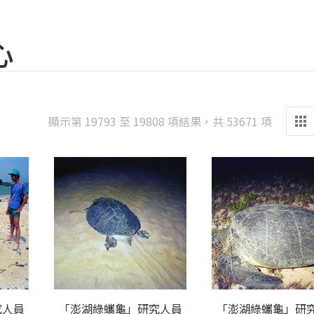
心
Sorted
顯示第 19793 至 19808 項結果，共 53671 項
by
latest
究人員
「澎湖綠蠵龜」研究人員
「澎湖綠蠵龜」研