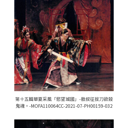
第十五輯華夏采風「慾望城國」-敖叔征拔刀欲殺
鬼魂。-MOFA110064CC-2021-07-PH00159-032