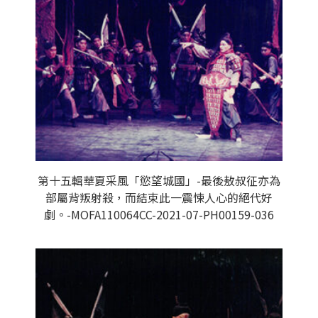
第十五輯華夏采風「慾望城國」-最後敖叔征亦為
部屬背叛射殺，而結束此一震悚人心的絕代好
劇。-MOFA110064CC-2021-07-PH00159-036