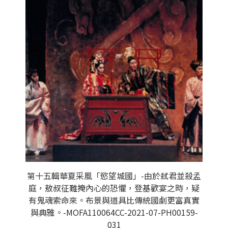
第十五輯華夏采風「慾望城國」-由於弒君並殺孟
庭，敖叔征難掩內心的恐懼，登基歡宴之時，疑
有鬼魂索命來。布景與道具比傳統國劇更富真實
與典雅。-MOFA110064CC-2021-07-PH00159-
031