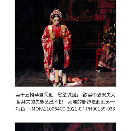
第十五輯華夏采風「慾望城國」-歡宴中敖叔夫人
對其夫的失態甚感不悅。亮麗的服飾是此劇另一
特色。-MOFA110064CC-2021-07-PH00159-033