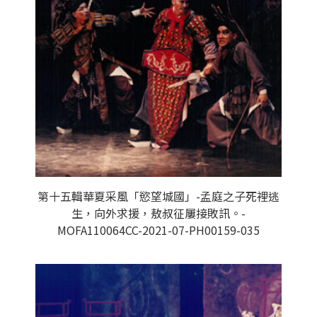
第十五輯華夏采風「慾望城國」-孟庭之子死裡逃
生，向外求援，敖叔征屢接敗訊。-
MOFA110064CC-2021-07-PH00159-035