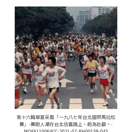
第十六輯華夏采風「一九八七年台北國際馬拉松
賽」-賽跑人潮在台北信義路上，蔚為壯觀。-
MOFA110064CC-2021-07-PH00159-043