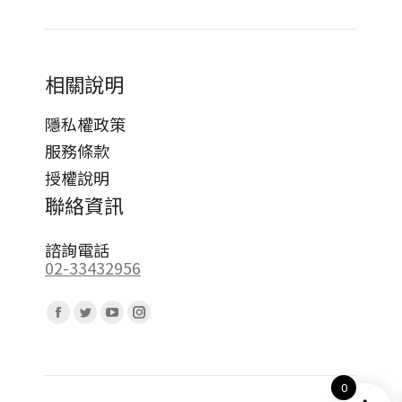
相關說明
隱私權政策
服務條款
授權說明
聯絡資訊
諮詢電話
02-33432956
Find us on:
Facebook
Twitter
YouTube
Instagram
page
page
page
page
opens
opens
opens
opens
0
in
in
in
in