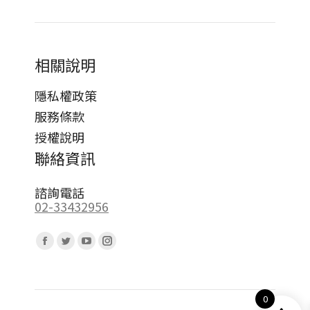
相關說明
隱私權政策
服務條款
授權說明
聯絡資訊
諮詢電話
02-33432956
Find us on:
Facebook
Twitter
YouTube
Instagram
page
page
page
page
opens
opens
opens
opens
0
in
in
in
in