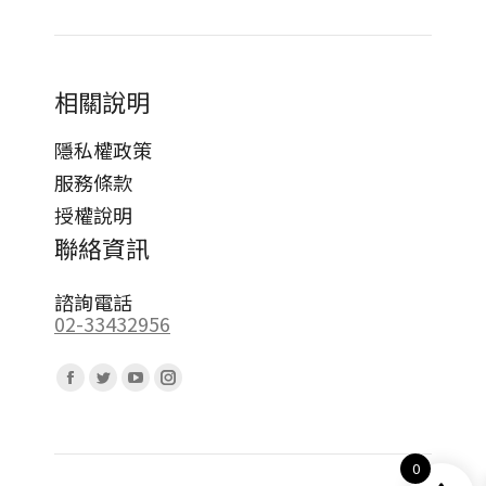
相關說明
隱私權政策
服務條款
授權說明
聯絡資訊
諮詢電話
02-33432956
Find us on:
Facebook
Twitter
YouTube
Instagram
page
page
page
page
opens
opens
opens
opens
0
in
in
in
in