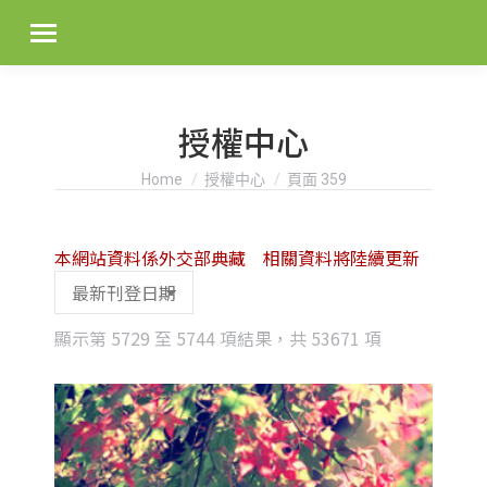
授權中心
You are here:
Home
授權中心
頁面 359
本網站資料係外交部典藏 相關資料將陸續更新
Sorted
顯示第 5729 至 5744 項結果，共 53671 項
by
latest