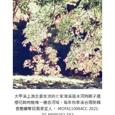
大甲溪上游主要支流的七家灣溪是冰河時期孑遺
櫻花鉤吻鮭唯一棲息河域，每年秋季溪谷兩側楓
香艷麗奪目風景宜人。-MOFA110064CC-2021-
07-NE00162-352