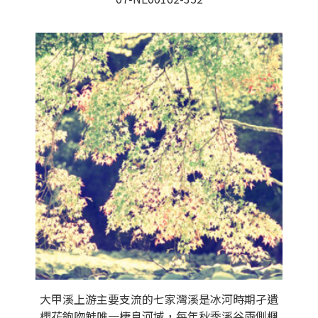
大甲溪上游主要支流的七家灣溪是冰河時期孑遺
櫻花鉤吻鮭唯一棲息河域，每年秋季溪谷兩側楓