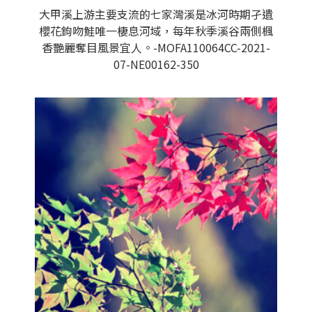
大甲溪上游主要支流的七家灣溪是冰河時期孑遺
櫻花鉤吻鮭唯一棲息河域，每年秋季溪谷兩側楓
香艷麗奪目風景宜人。-MOFA110064CC-2021-
07-NE00162-350