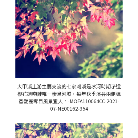
大甲溪上游主要支流的七家灣溪是冰河時期孑遺
櫻花鉤吻鮭唯一棲息河域，每年秋季溪谷兩側楓
香艷麗奪目風景宜人。-MOFA110064CC-2021-
07-NE00162-354