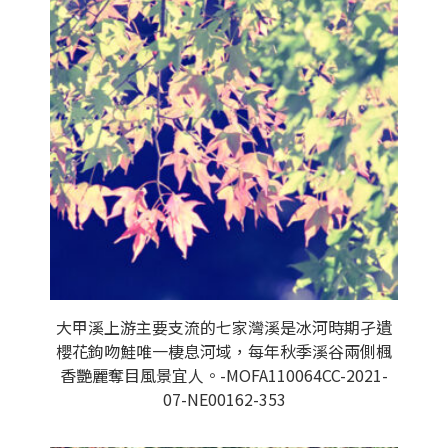
大甲溪上游主要支流的七家灣溪是冰河時期孑遺
櫻花鉤吻鮭唯一棲息河域，每年秋季溪谷兩側楓
香艷麗奪目風景宜人。-MOFA110064CC-2021-
07-NE00162-353