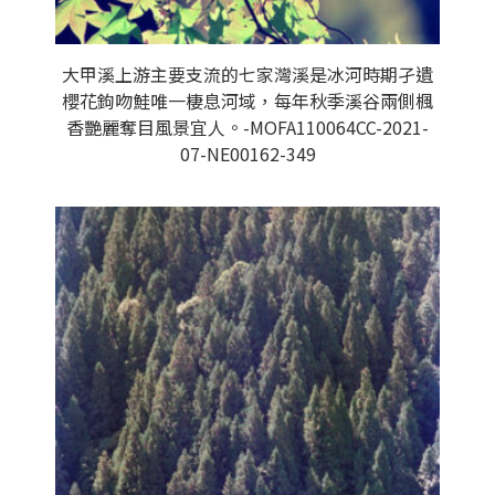
大甲溪上游主要支流的七家灣溪是冰河時期孑遺
櫻花鉤吻鮭唯一棲息河域，每年秋季溪谷兩側楓
香艷麗奪目風景宜人。-MOFA110064CC-2021-
07-NE00162-349