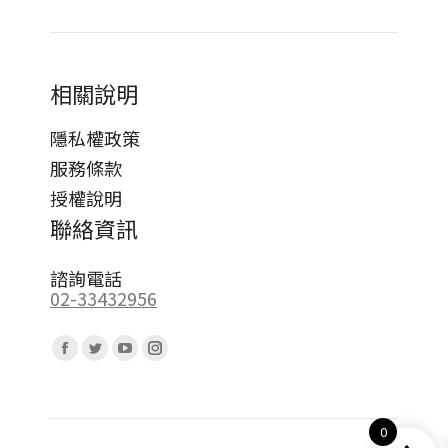
相關說明
隱私權政策
服務條款
授權說明
聯絡資訊
諮詢電話
02-33432956
Find us on:
Facebook
Twitter
YouTube
Instagram
page
page
page
page
opens
opens
opens
opens
0
in
in
in
in