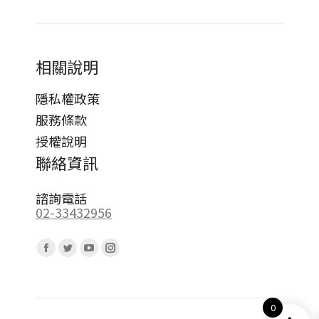
相關說明
隱私權政策
服務條款
授權說明
聯絡資訊
諮詢電話
02-33432956
Find us on:
Facebook
Twitter
YouTube
Instagram
page
page
page
page
opens
opens
opens
opens
0
in
in
in
in