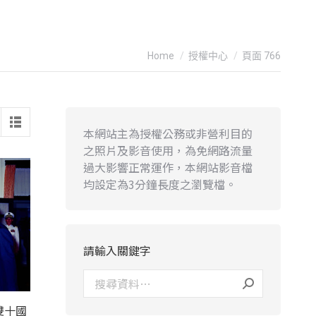
You are here:
Home
授權中心
頁面 766
本網站主為授權公務或非營利目的
之照片及影音使用，為免網路流量
過大影響正常運作，本網站影音檔
均設定為3分鐘長度之瀏覽檔。
請輸入關鍵字
雙十國