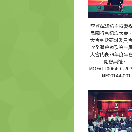
李登輝總統主持慶
民國行憲紀念大會
大會憲政研討委員會
次全體會議及第一
大會代表79年度年
開會典禮。-
MOFA110064CC-202
NE00144-001