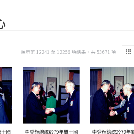
心
Sorted
顯示第 12241 至 12256 項結果，共 53671 項
by
latest
雙十國
李登輝總統於79年雙十國
李登輝總統於79年