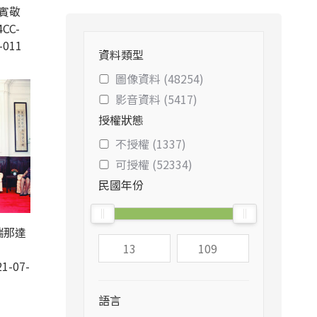
賓敬
CC-
-011
資料類型
圖像資料 (48254)
影音資料 (5417)
授權狀態
不授權 (1337)
可授權 (52334)
民國年份
瑞那達
1-07-
語言