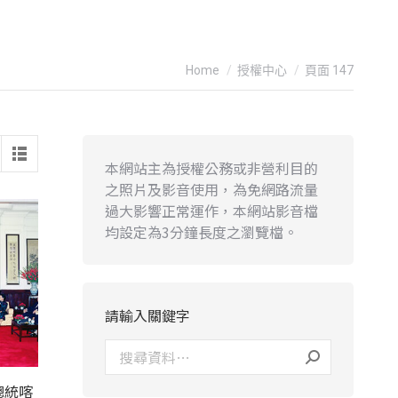
You are here:
Home
授權中心
頁面 147
本網站主為授權公務或非營利目的
之照片及影音使用，為免網路流量
過大影響正常運作，本網站影音檔
均設定為3分鐘長度之瀏覽檔。
請輸入關鍵字
總統喀