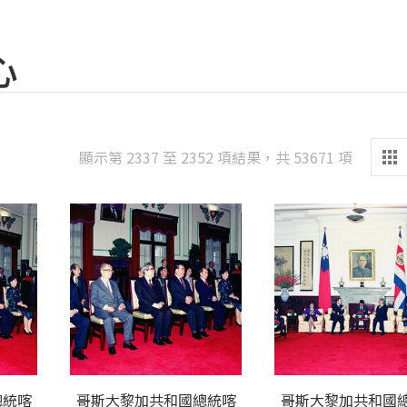
心
Sorted
顯示第 2337 至 2352 項結果，共 53671 項
by
latest
總統喀
哥斯大黎加共和國總統喀
哥斯大黎加共和國