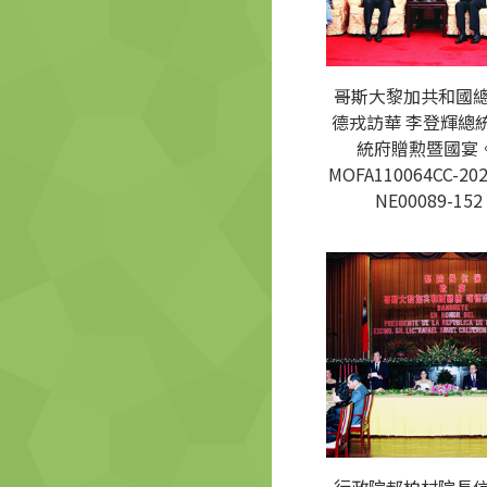
哥斯大黎加共和國
德戎訪華 李登輝總
統府贈勲暨國宴。
MOFA110064CC-202
NE00089-152