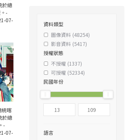
統於總
。-
1-07-
資料類型
圖像資料 (48254)
影音資料 (5417)
授權狀態
不授權 (1337)
可授權 (52334)
民國年份
總統喀
統於總
。-
1-07-
語言