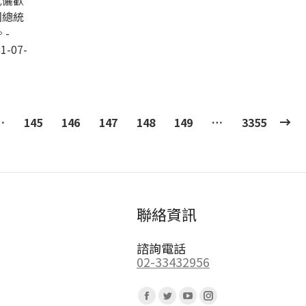
伉儷歡
國總統
-
1-07-
…
145
146
147
148
149
…
3355
聯絡資訊
諮詢電話
02-33432956
Find us on:
Facebook
Twitter
YouTube
Instagram