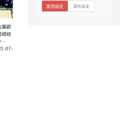
清除設定
套用設定
伉儷歡
國總統
。-
1-07-