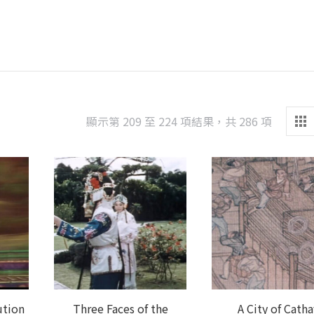
Sorted
顯示第 209 至 224 項結果，共 286 項
by
latest
ution
Three Faces of the
A City of Catha