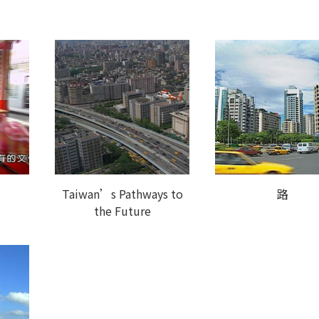
Taiwan’s Pathways to
路
the Future