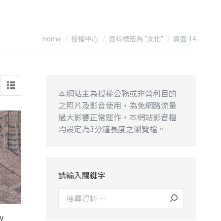
You are here:
Home
授權中心
資料標籤為 “文化”
頁面 14
本網站主為授權公務或非營利目的
之照片及影音使用，為免網路流量
過大影響正常運作，本網站影音檔
均設定為3分鐘長度之瀏覽檔。
請輸入關鍵字
y