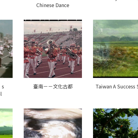
Chinese Dance
’s
臺南－－文化古都
Taiwan A Success 
l