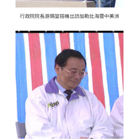
行政院院長游錫堃搭機出訪加勒比海暨中美洲