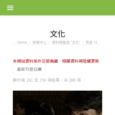
文化
You are here:
Home
授權中心
資料標籤為 “文化”
頁面 16
本網站資料係外交部典藏 相關資料將陸續更新
Sorted
顯示第 241 至 256 項結果，共 286 項
by
latest