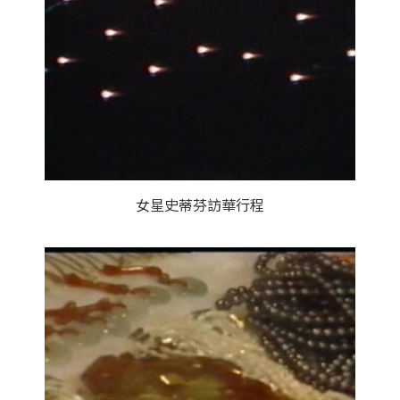
女星史蒂芬訪華行程