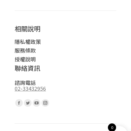
相關說明
隱私權政策
服務條款
授權說明
聯絡資訊
諮詢電話
02-33432956
Find us on:
Facebook
Twitter
YouTube
Instagram
page
page
page
page
opens
opens
opens
opens
0
in
in
in
in