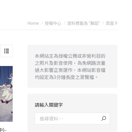
You are here:
Home
授權中心
資料標籤為 “舞蹈”
頁面 9
本網站主為授權公務或非營利目的
之照片及影音使用，為免網路流量
過大影響正常運作，本網站影音檔
均設定為3分鐘長度之瀏覽檔。
請輸入關鍵字
)-