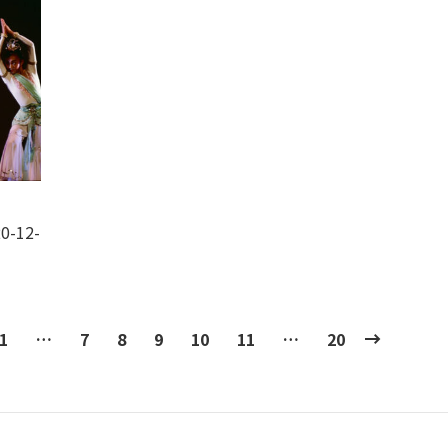
0-12-
1
…
7
8
9
10
11
…
20