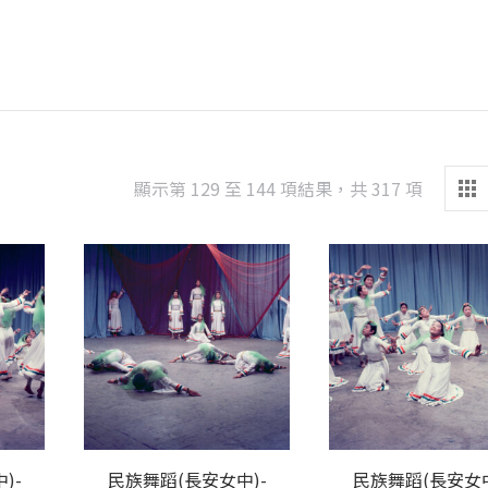
Sorted
顯示第 129 至 144 項結果，共 317 項
by
latest
)-
民族舞蹈(長安女中)-
民族舞蹈(長安女中