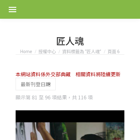
匠人魂
You are here:
Home
授權中心
資料標籤為 “匠人魂”
頁面 6
本網站資料係外交部典藏 相關資料將陸續更新
Sorted
顯示第 81 至 96 項結果，共 116 項
by
latest