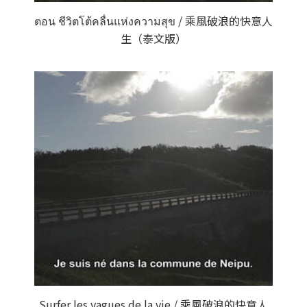
ตอน ชีวิตโต้คลื่นแห่งความสุข / 乘風破浪的快意人
生（泰文版）
Surfer les vagues de la vie / 乘風破浪的快意人