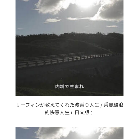
サーフィンが教えてくれた波乗り人生 / 乘風破浪
的快意人生﹝日文版﹞