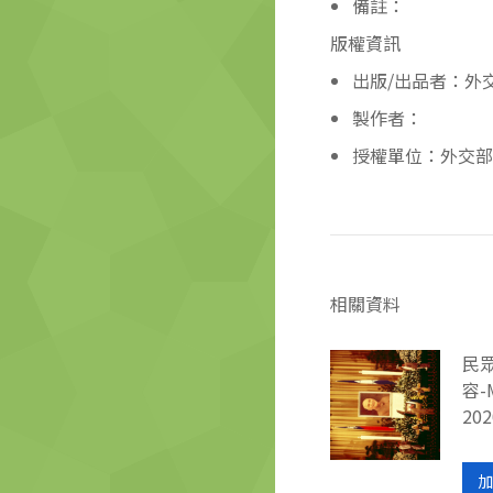
備註：
版權資訊
出版/出品者：外
製作者：
授權單位：外交部
相關資料
民
容-
202
加