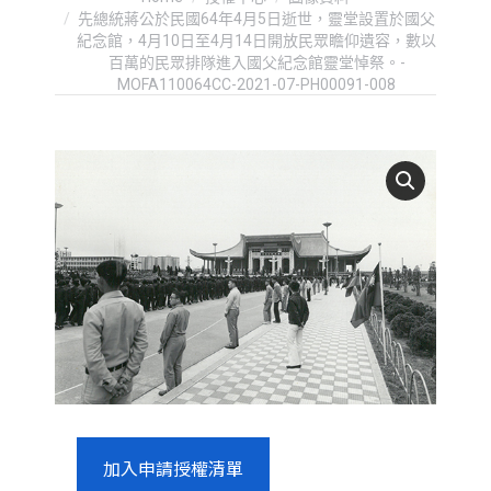
先總統蔣公於民國64年4月5日逝世，靈堂設置於國父
紀念館，4月10日至4月14日開放民眾瞻仰遺容，數以
百萬的民眾排隊進入國父紀念館靈堂悼祭。-
MOFA110064CC-2021-07-PH00091-008
加入申請授權清單