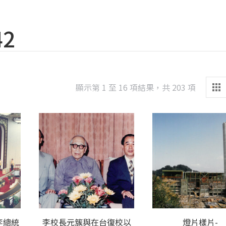
42
Sorted
顯示第 1 至 16 項結果，共 203 項
by
latest
李總統
李校長元簇與在台復校以
燈片樣片-