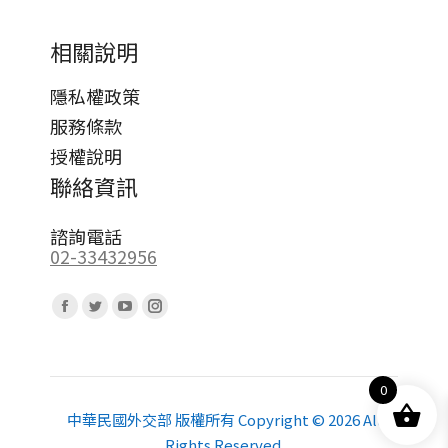
相關說明
隱私權政策
服務條款
授權說明
聯絡資訊
諮詢電話
02-33432956
Find us on:
Facebook
Twitter
YouTube
Instagram
page
page
page
page
opens
opens
opens
opens
0
in
in
in
in
new
new
new
new
中華民國外交部 版權所有 Copyright © 2026 All
Rights Reserved.
window
window
window
window