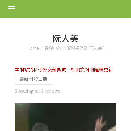
阮人美
You are here:
Home
授權中心
資料標籤為 “阮人美”
本網站資料係外交部典藏 相關資料將陸續更新
Sorted
Showing all 3 results
by
latest