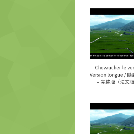
Chevaucher le ve
Version longue /
– 完整版（法文