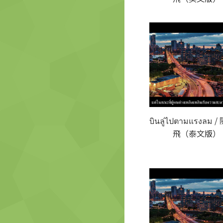
บินลู่ไปตามแรงลม 
飛（泰文版）