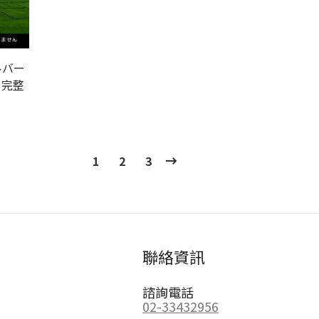
ルバー
 完整
1
2
3
聯絡資訊
諮詢電話
02-33432956