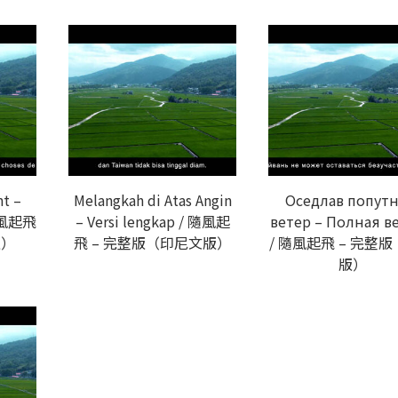
nt –
Melangkah di Atas Angin
Оседлав попут
 隨風起飛
– Versi lengkap / 隨風起
ветер – Полная в
版）
飛 – 完整版（印尼文版）
/ 隨風起飛 – 完整
版）