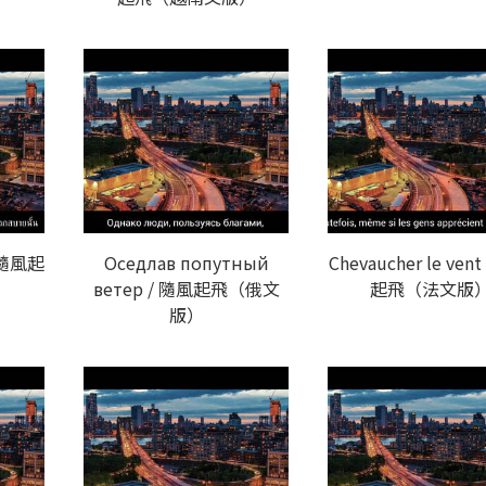
/ 隨風起
Оседлав попутный
Chevaucher le ven
ветер / 隨風起飛（俄文
起飛（法文版
版）