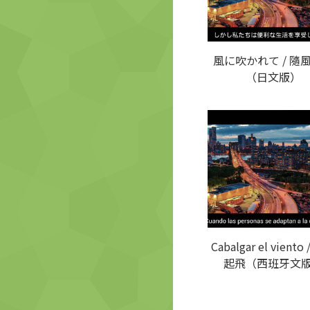
風に吹かれて / 隨
（日文版）
Cabalgar el viento
起飛（西班牙文