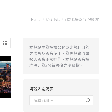
You are here:
Home
授權中心
資料標籤為 “氣候變遷”
本網站主為授權公務或非營利目的
之照片及影音使用，為免網路流量
過大影響正常運作，本網站影音檔
均設定為3分鐘長度之瀏覽檔。
請輸入關鍵字