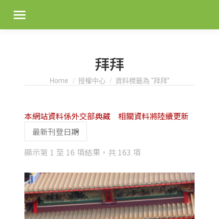
拜拜
You are here:
Home
授權中心
資料標籤為 “拜拜”
本網站資料係外交部典藏 相關資料將陸續更新
Sorted
顯示第 1 至 16 項結果，共 163 項
by
latest