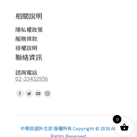
相關說明
隱私權政策
服務條款
授權說明
聯絡資訊
諮詢電話
02-33432956
Find us on:
Facebook
Twitter
YouTube
Instagram
page
page
page
page
opens
opens
opens
opens
0
in
in
in
in
new
new
new
new
中華民國外交部 版權所有 Copyright © 2026 All
Rights Reserved.
window
window
window
window