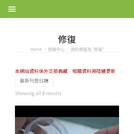
修復
You are here:
Home
授權中心
資料標籤為 “修復”
本網站資料係外交部典藏 相關資料將陸續更新
Sorted
Showing all 8 results
by
latest