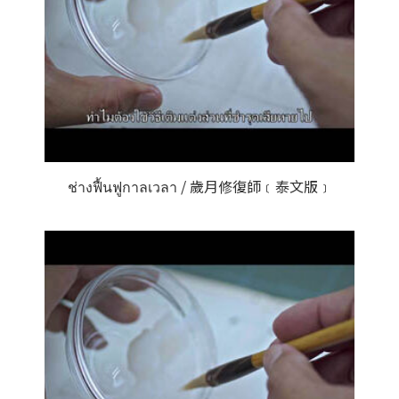
ช่างฟื้นฟูกาลเวลา / 歲月修復師﹝泰文版﹞