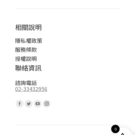
相關說明
隱私權政策
服務條款
授權說明
聯絡資訊
諮詢電話
02-33432956
Find us on:
Facebook
Twitter
YouTube
Instagram
page
page
page
page
opens
opens
opens
opens
0
in
in
in
in