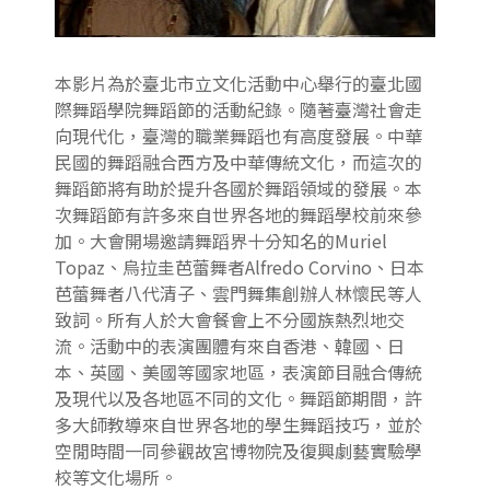
本影片為於臺北市立文化活動中心舉行的臺北國
際舞蹈學院舞蹈節的活動紀錄。隨著臺灣社會走
向現代化，臺灣的職業舞蹈也有高度發展。中華
民國的舞蹈融合西方及中華傳統文化，而這次的
舞蹈節將有助於提升各國於舞蹈領域的發展。本
次舞蹈節有許多來自世界各地的舞蹈學校前來參
加。大會開場邀請舞蹈界十分知名的Muriel
Topaz、烏拉圭芭蕾舞者Alfredo Corvino、日本
芭蕾舞者八代清子、雲門舞集創辦人林懷民等人
致詞。所有人於大會餐會上不分國族熱烈地交
流。活動中的表演團體有來自香港、韓國、日
本、英國、美國等國家地區，表演節目融合傳統
及現代以及各地區不同的文化。舞蹈節期間，許
多大師教導來自世界各地的學生舞蹈技巧，並於
空閒時間一同參觀故宮博物院及復興劇藝實驗學
校等文化場所。