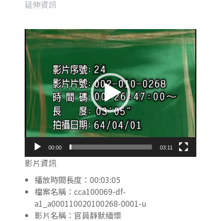
延伸資訊
視
訊
播
放
器
00:00
03:11
影片資訊
播放時間長度：00:03:05
檔案名稱：cca100069-df-
a1_a000110020100268-0001-u
影片名稱：官員靜默緬懷