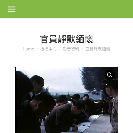
官員靜默緬懷
You are here:
Home
授權中心
影音資料
官員靜默緬懷