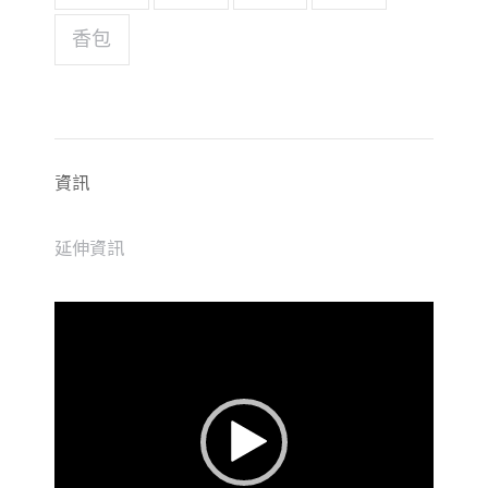
香包
資訊
延伸資訊
視
訊
播
放
器