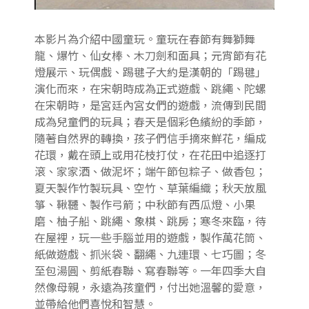
本影片為介紹中國童玩。童玩在春節有舞獅舞
龍、爆竹、仙女棒、木刀劍和面具；元宵節有花
燈展示、玩偶戲、踢毽子大約是漢朝的「踢毽」
演化而來，在宋朝時成為正式遊戲、跳繩、陀螺
在宋朝時，是宮廷內宮女們的遊戲，流傳到民間
成為兒童們的玩具；春天是個彩色繽紛的季節，
隨著自然界的轉換，孩子們信手摘來鮮花，編成
花環，戴在頭上或用花枝打仗，在花田中追逐打
滾、家家酒、做泥坏；端午節包粽子、做香包；
夏天製作竹製玩具、空竹、草葉編織；秋天放風
箏、鞦韆、製作弓箭；中秋節有西瓜燈、小果
磨、柚子船、跳繩、象棋、跳房；寒冬來臨，待
在屋裡，玩一些手腦並用的遊戲，製作萬花筒、
紙做遊戲、抓米袋、翻繩、九連環、七巧圖；冬
至包湯圓、剪紙春聯、寫春聯等。一年四季大自
然像母親，永遠為孩童們，付出她溫馨的愛意，
並帶給他們喜悅和智慧。