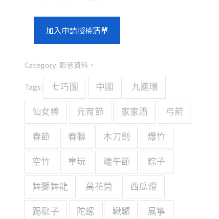
加入申請授權清單
Category:
影音資料
Tags:
七巧圖
中國
九連環
仙女棒
元宵節
家家酒
弓箭
春節
春聯
木刀劍
爆竹
空竹
童玩
端午節
粽子
舞獅舞龍
萬花筒
西瓜燈
踢毽子
陀螺
鞦韆
風箏