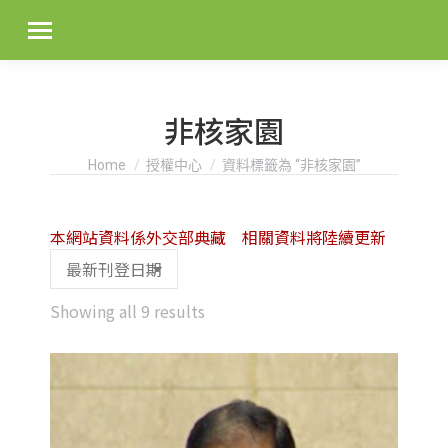
非核家園
You are here:
Home
授權中心
資料標籤為 “非核家園”
本網站資料係外交部典藏 相關資料將陸續更新
Sorted
Showing all 9 results
by
latest