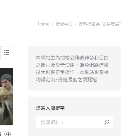
You are here:
Home
授權中心
資料標籤為 “貿易發展”
本網站主為授權公務或非營利目的
之照片及影音使用，為免網路流量
過大影響正常運作，本網站影音檔
均設定為3分鐘長度之瀏覽檔。
請輸入關鍵字
集（中