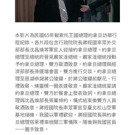
本影片為民國65年賴索托王國總理約拿旦訪華行
程紀錄。各片段包含行政院院長蔣經國率眾外交
部部長沈昌煥等軍官人迎接約拿旦總理。約拿旦
總理至總統府晉見嚴家淦總統，嚴家淦總統授勳
予約拿旦總理，雙方敬酒致意。約拿旦總理與經
濟部部長孫運璿會面，雙方進行交談。約拿旦總
理至慈湖恭謁蔣公陵寢，於蔣公陵寢前獻花、行
禮致敬、繞靈櫬一圈表達敬意。嚴家淦總統宴請
約拿旦總理，雙方於餐會上發表致詞。約拿旦總
理與沈昌煥部長簽屬條約，儀式結束後雙方人員
敬酒致意。蔣經國院長率眾軍官至臺北松山空軍
基地接機，我國以軍禮歡迎，蔣經國院長與約拿
旦總理搭乘禮車檢閱三軍儀隊，隨後與我國官員
一一握手致意。