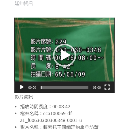
延伸資訊
視
訊
播
放
器
00:00
03:00
影片資訊
播放時間長度：00:08:42
檔案名稱：cca100069-df-
a1_f00630300300348-0001-u
影片名稱：賴索托王國總理約拿旦訪華