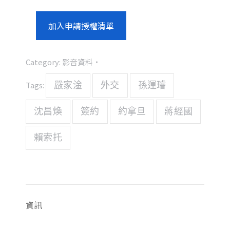
加入申請授權清單
Category:
影音資料
Tags:
嚴家淦
外交
孫運璿
沈昌煥
簽約
約拿旦
蔣經國
賴索托
資訊