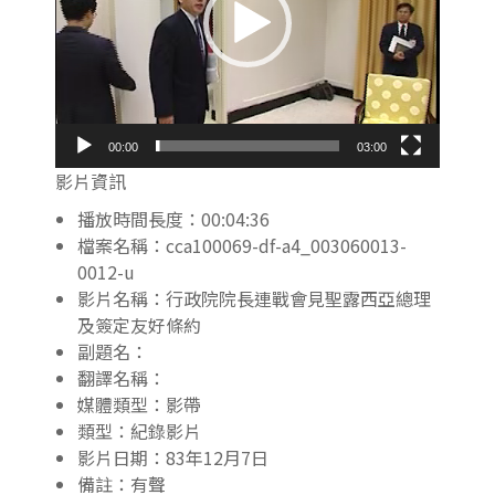
00:00
03:00
影片資訊
播放時間長度：00:04:36
檔案名稱：cca100069-df-a4_003060013-
0012-u
影片名稱：行政院院長連戰會見聖露西亞總理
及簽定友好條約
副題名：
翻譯名稱：
媒體類型：影帶
類型：紀錄影片
影片日期：83年12月7日
備註：有聲