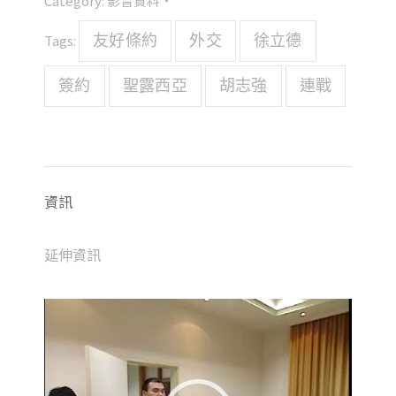
Category:
影音資料
Tags:
友好條約
外交
徐立德
簽約
聖露西亞
胡志強
連戰
資訊
延伸資訊
視
訊
播
放
器