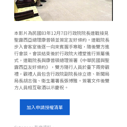
本影片為民國83年12月7日行政院院長連戰接見
聖露西亞總理康普頓並簽定友好條約。連戰院長
步入會客室後逐一向來賓握手寒暄，隨後雙方進
行會談。會談結束後於行政院大禮堂進行簽屬儀
式，連戰院長與康普頓總理簽署《中華民國與聖
露西亞友好條約》，雙方隨行人員於臺下兩旁觀
禮，觀禮人員包含行政院副院長徐立德、新聞局
局長胡志強、衛生署署長張博雅。簽署文件後雙
方人員相互敬酒以示慶祝。
加入申請授權清單