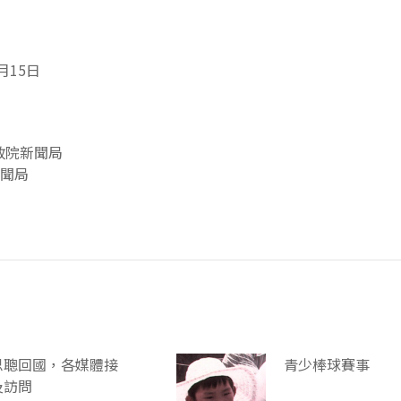
月15日
政院新聞局
聞局
思聰回國，各媒體接
青少棒球賽事
及訪問