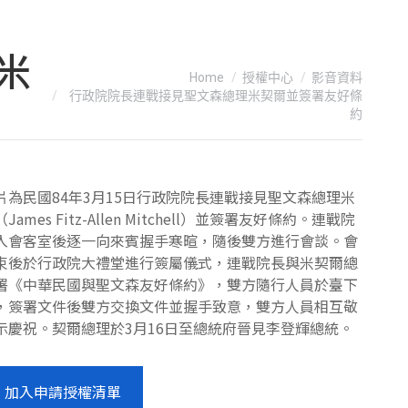
米
You are here:
Home
授權中心
影音資料
行政院院長連戰接見聖文森總理米契爾並簽署友好條
約
片為民國84年3月15日行政院院長連戰接見聖文森總理米
James Fitz-Allen Mitchell）並簽署友好條約。連戰院
入會客室後逐一向來賓握手寒暄，隨後雙方進行會談。會
束後於行政院大禮堂進行簽屬儀式，連戰院長與米契爾總
署《中華民國與聖文森友好條約》，雙方隨行人員於臺下
，簽署文件後雙方交換文件並握手致意，雙方人員相互敬
示慶祝。契爾總理於3月16日至總統府晉見李登輝總統。
加入申請授權清單