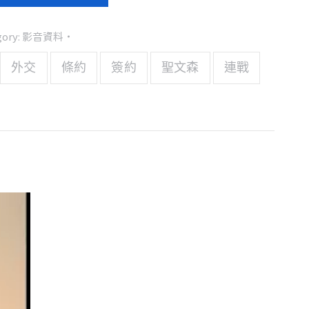
gory:
影音資料
外交
條約
簽約
聖文森
連戰