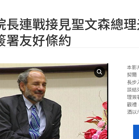
院長連戰接見聖文森總理
簽署友好條約
本影
契爾（
長步
談結
理簽
觀禮
酒以