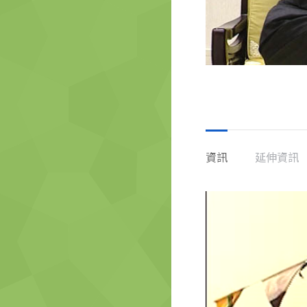
資訊
延伸資訊
視
訊
播
放
器