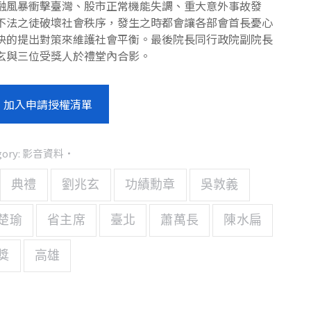
融風暴衝擊臺灣、股市正常機能失調、重大意外事故發
不法之徒破壞社會秩序，發生之時都會讓各部會首長憂心
快的提出對策來維護社會平衡。最後院長同行政院副院長
玄與三位受獎人於禮堂內合影。
加入申請授權清單
gory:
影音資料
典禮
劉兆玄
功績勳章
吳敦義
楚瑜
省主席
臺北
蕭萬長
陳水扁
獎
高雄