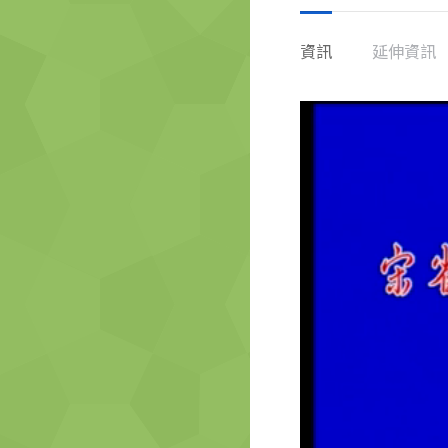
資訊
延伸資訊
視
訊
播
放
器