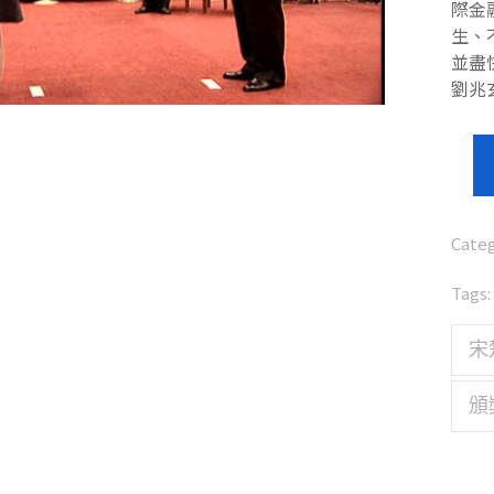
際金
生、
並盡
劉兆
Cate
Tags:
宋
頒