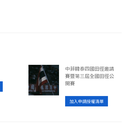
中菲韓泰四國田徑邀請
賽暨第三屆全國田徑公
開賽
加入申請授權清單