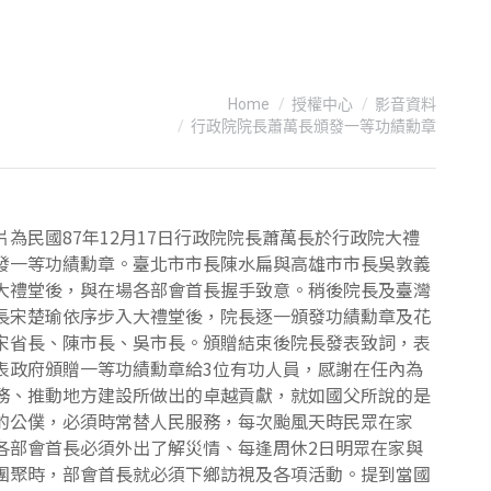
You are here:
Home
授權中心
影音資料
行政院院長蕭萬長頒發一等功績勳章
片為民國87年12月17日行政院院長蕭萬長於行政院大禮
發一等功績勳章。臺北市市長陳水扁與高雄市市長吳敦義
大禮堂後，與在場各部會首長握手致意。稍後院長及臺灣
長宋楚瑜依序步入大禮堂後，院長逐一頒發功績勳章及花
宋省長、陳市長、吳市長。頒贈結束後院長發表致詞，表
表政府頒贈一等功績勳章給3位有功人員，感謝在任內為
務、推動地方建設所做出的卓越貢獻，就如國父所說的是
的公僕，必須時常替人民服務，每次颱風天時民眾在家
各部會首長必須外出了解災情、每逢周休2日明眾在家與
團聚時，部會首長就必須下鄉訪視及各項活動。提到當國