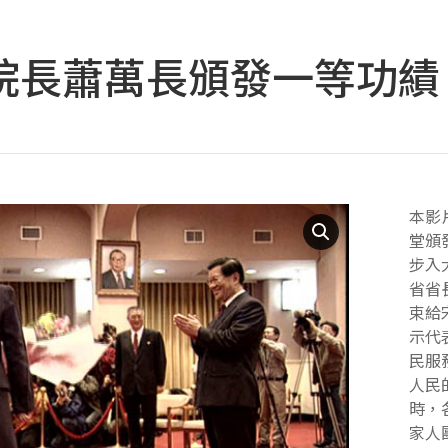
院長蕭萬長頒發一等功績
本影
堂頒
步入
省省
束給
示代
民服
人民
時，
家人