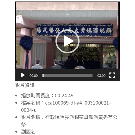
視
訊
播
放
器
00:00
03:00
影片資訊
播放時間長度：00:24:49
檔案名稱：cca100069-df-a4_003100021-
0004-u
影片名稱：行政院院長游錫堃母親游黃秀菊公
祭
副題名：