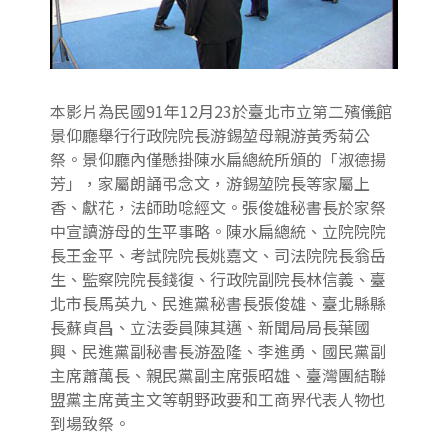
本影片為民國91年12月23於臺北市立第二殯儀館
景仰廳舉行行政院院長游錫堃母親游黃秀菊公
祭。景仰廳內僅懸掛陳水扁總統所頒的「淑德揚
芳」，家屬朗誦弔念文，游錫堃院長等家屬上
香、獻花，法師助唸經文。張俊雄秘書長於家祭
中宣讀游母的生平事略。陳水扁總統、立院院院
長王金平、考試院院長姚嘉文、司法院院長翁岳
生、監察院院長錢復、行政院副院長林信義、臺
北市長馬英九、民進黨秘書長張俊雄、臺北縣縣
長蘇貞昌、立法委員陳其邁、新聞局局長葉國
興、民進黨副秘書長游盈隆、李進勇、國民黨副
主席蕭萬長、親民黨副主席張昭雄、臺灣團結聯
盟黨主席黃主文等朝野政要和工商界代表人物也
到場致祭。