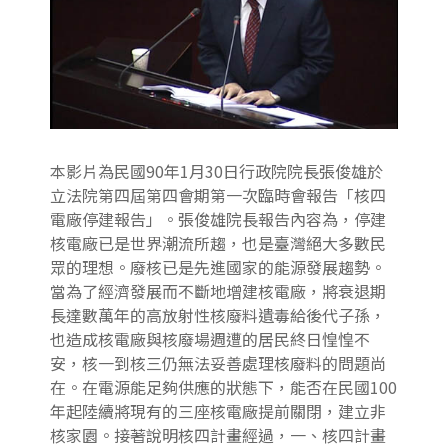
本影片為民國90年1月30日行政院院長張俊雄於
立法院第四屆第四會期第一次臨時會報告「核四
電廠停建報告」。張俊雄院長報告內容為，停建
核電廠已是世界潮流所趨，也是臺灣絕大多數民
眾的理想。廢核已是先進國家的能源發展趨勢。
當為了經濟發展而不斷地增建核電廠，將衰退期
長達數萬年的高放射性核廢料遺毒給後代子孫，
也造成核電廠與核廢場週遭的居民終日惶惶不
安，核一到核三仍無法妥善處理核廢料的問題尚
在。在電源能足夠供應的狀態下，能否在民國100
年起陸續將現有的三座核電廠提前關閉，建立非
核家園。接著說明核四計畫經過，一、核四計畫