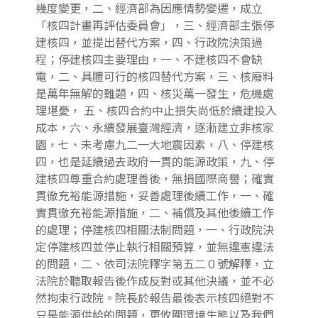
幾度變更，二、經濟部為因應情勢變遷，成立
「核四計畫再評估委員會」，三、經濟部主張停
建核四，並提出替代方案，四、行政院決策過
程；停建核四主要理由，一、不建核四不會缺
電，二、具體可行的核四替代方案，三、核廢料
是萬年無解的難題，四、核災萬一發生，危機處
理堪憂， 五、核四合約中止損失尚低於續建投入
成本，六、永續發展臺灣經濟，逐漸建立非核家
園，七、未考慮九二一大地震因素，八、停建核
四，也是延續過去政府一貫的能源政策，九、停
建核四尊重合約處理善後，無損國際商譽；確實
貫徹充裕能源措施，妥善處理後續工作，一、確
實貫徹充裕能源措施，二、補償及其他後續工作
的處理；停建核四相關法制問題，一、行政院決
定停建核四並停止執行相關預算，並無違憲違法
的問題，二、依司法院釋字第五二０號解釋，立
法院於聽取報告後作成反對或其他決議，並不必
然拘束行政院。院長於報告最後表示核四絕對不
只是能源供給的問題，更攸關環境生態以及我們