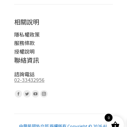
相關說明
隱私權政策
服務條款
授權說明
聯絡資訊
諮詢電話
02-33432956
Find us on:
Facebook
Twitter
YouTube
Instagram
page
page
page
page
opens
opens
opens
opens
0
in
in
in
in
new
new
new
new
中華民國外交部 版權所有 Copyright © 2026 All