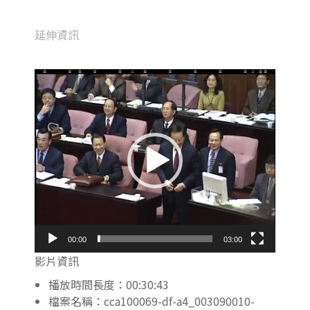
延伸資訊
視
訊
播
放
器
00:00
03:00
影片資訊
播放時間長度：00:30:43
檔案名稱：cca100069-df-a4_003090010-