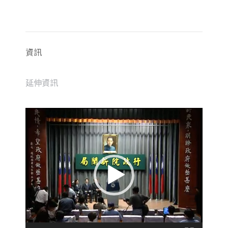
資訊
延伸資訊
視
訊
播
放
器