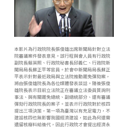
本影片為行政院院長張俊雄出席新聞局針對立法
院審議案件發表意見。該行程與會人員有行政院
副院長賴英照、行政院秘書長邱義仁、行政院新
聞局局長蘇正平等官員。於會中新聞局局長蘇正
平表示針對最近政局與立法院推動罷免彈劾案，
將由張俊雄院長為各位媒體發表談話。隨後張俊
雄院長表示目前立法院正在審議立法委員質詢刑
事法、與有關罷免總統、副總統部分、還有審議
彈劾行政院院長的案子。並表示行政院對於核四
提出三項決策，第一項為臺灣以有充足電力，不
建設核四也無影響我國經濟建設，如此為何還需
遺留核廢料給後代，因此行政院才會提出經濟永