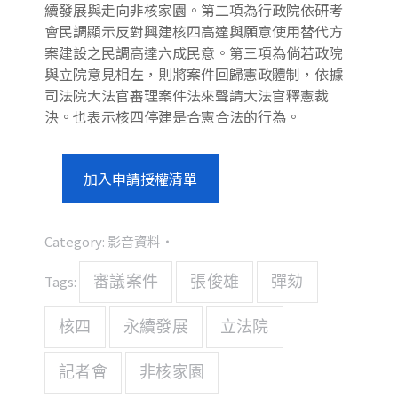
續發展與走向非核家園。第二項為行政院依研考
會民調顯示反對興建核四高達與願意使用替代方
案建設之民調高達六成民意。第三項為倘若政院
與立院意見相左，則將案件回歸憲政體制，依據
司法院大法官審理案件法來聲請大法官釋憲裁
決。也表示核四停建是合憲合法的行為。
加入申請授權清單
Category:
影音資料
Tags:
審議案件
張俊雄
彈劾
核四
永續發展
立法院
記者會
非核家園