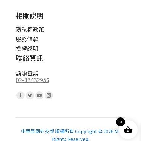
相關說明
隱私權政策
服務條款
授權說明
聯絡資訊
諮詢電話
02-33432956
Find us on:
Facebook
Twitter
YouTube
Instagram
page
page
page
page
opens
opens
opens
opens
0
in
in
in
in
new
new
new
new
中華民國外交部 版權所有 Copyright © 2026 All
Rights Reserved.
window
window
window
window