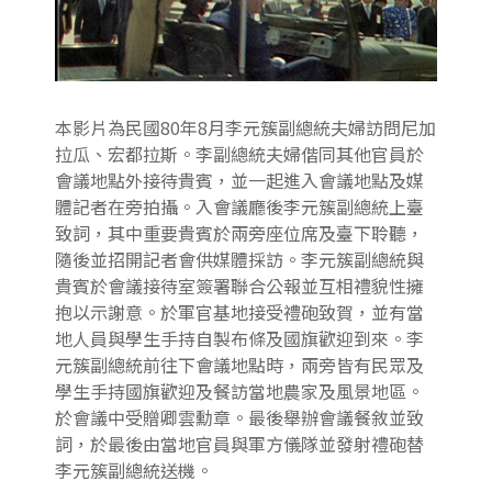
本影片為民國80年8月李元簇副總統夫婦訪問尼加
拉瓜、宏都拉斯。李副總統夫婦偕同其他官員於
會議地點外接待貴賓，並一起進入會議地點及媒
體記者在旁拍攝。入會議廳後李元簇副總統上臺
致詞，其中重要貴賓於兩旁座位席及臺下聆聽，
隨後並招開記者會供媒體採訪。李元簇副總統與
貴賓於會議接待室簽署聯合公報並互相禮貌性擁
抱以示謝意。於軍官基地接受禮砲致賀，並有當
地人員與學生手持自製布條及國旗歡迎到來。李
元簇副總統前往下會議地點時，兩旁皆有民眾及
學生手持國旗歡迎及餐訪當地農家及風景地區。
於會議中受贈卿雲勳章。最後舉辦會議餐敘並致
詞，於最後由當地官員與軍方儀隊並發射禮砲替
李元簇副總統送機。