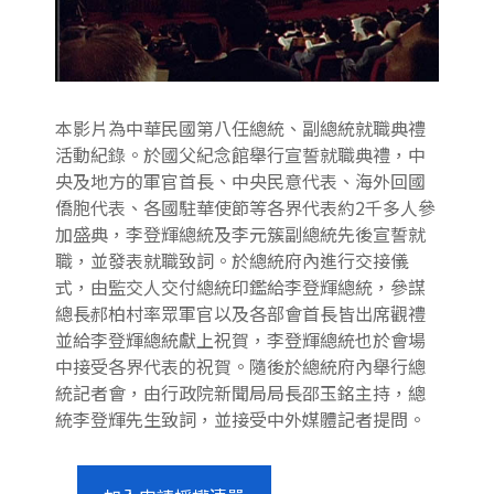
本影片為中華民國第八任總統、副總統就職典禮
活動紀錄。於國父紀念館舉行宣誓就職典禮，中
央及地方的軍官首長、中央民意代表、海外回國
僑胞代表、各國駐華使節等各界代表約2千多人參
加盛典，李登輝總統及李元簇副總統先後宣誓就
職，並發表就職致詞。於總統府內進行交接儀
式，由監交人交付總統印鑑給李登輝總統，參謀
總長郝柏村率眾軍官以及各部會首長皆出席觀禮
並給李登輝總統獻上祝賀，李登輝總統也於會場
中接受各界代表的祝賀。隨後於總統府內舉行總
統記者會，由行政院新聞局局長邵玉銘主持，總
統李登輝先生致詞，並接受中外媒體記者提問。