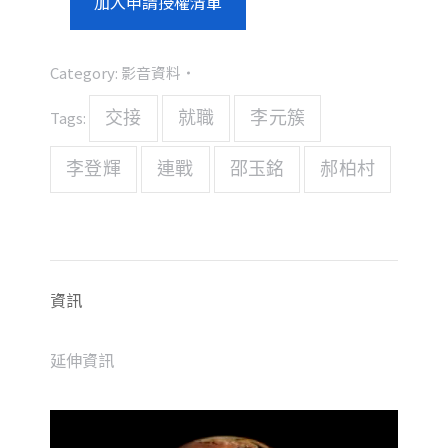
加入申請授權清單
Category:
影音資料
Tags:
交接
就職
李元簇
李登輝
連戰
邵玉銘
郝柏村
資訊
延伸資訊
視
訊