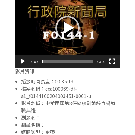
播
放
器
00:00
03:00
影片資訊
播放時間長度：00:35:13
檔案名稱：cca100069-df-
a1_f0144100204003451-0001-u
影片名稱：中華民國第8任總統副總統宣誓就
職典禮
副題名：
翻譯名稱：
媒體類型：影帶