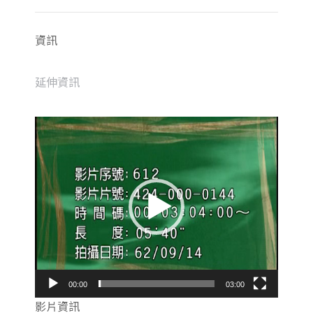
資訊
延伸資訊
視
訊
播
放
器
00:00
03:00
影片資訊