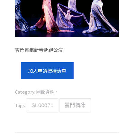
雲門舞集新春起跑公演
加入申請授權清單
Category:
圖像資料
Tags:
SL00071
雲門舞集