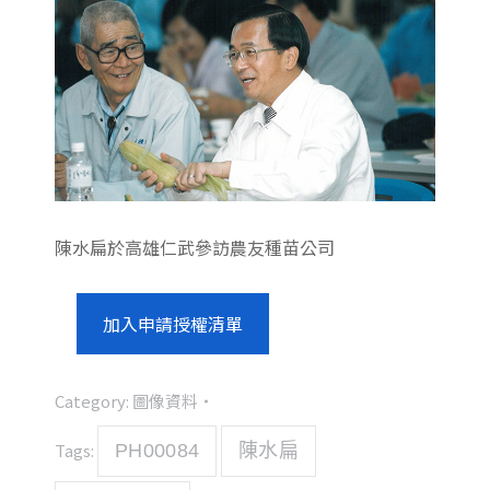
陳水扁於高雄仁武參訪農友種苗公司
加入申請授權清單
Category:
圖像資料
Tags:
PH00084
陳水扁