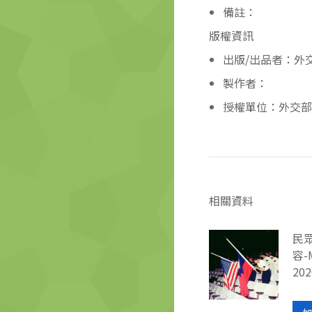
備註：
版權資訊
出版/出品者：外
製作者：
授權單位：外交部
相關資料
民
容-
202