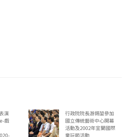
表演
行政院院長游錫堃參加
ce-戲
國立傳統藝術中心開幕
活動及2002年宜蘭國際
020-
童玩節活動