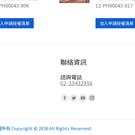
PH00043-006
12-PH00043-017
入申請授權清單
加入申請授權清單
聯絡資訊
諮詢電話
02-33432956
Find us on:
Facebook
Twitter
YouTube
Instagram
page
page
page
page
opens
opens
opens
opens
in
in
in
in
pyright © 2026 All Rights Reserved.
new
new
new
new