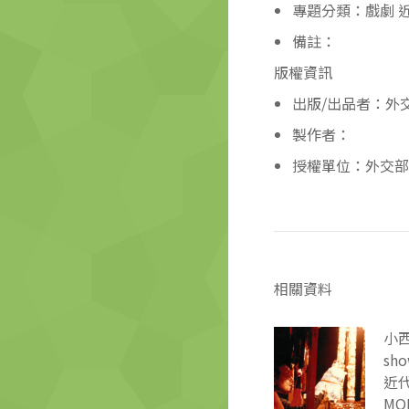
專題分類：戲劇 
備註：
版權資訊
出版/出品者：外
製作者：
授權單位：外交部
相關資料
小西
sho
近代
MOF