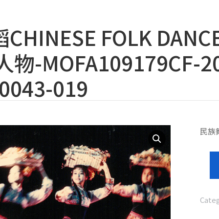
HINESE FOLK DANC
物-MOFA109179CF-20
0043-019
民族舞蹈
Cate